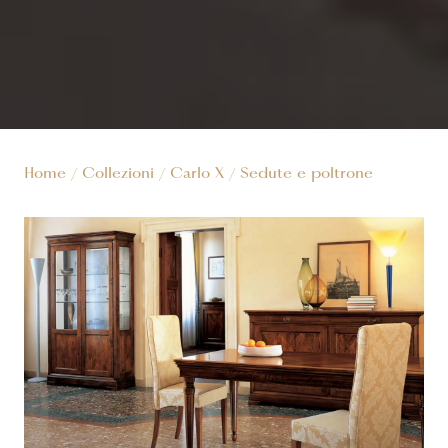
Home
/
Collezioni
/
Carlo X
/
Sedute e poltrone